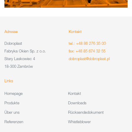
Adresse
Kontakt
Dobroplast
tel.: +48 86 276 35 00
Fabryka Okien Sp. z o.o.
fax: +48 85 674 32 55
Stary Laskowiec 4
dobroplast@dobroplast.pl
18-300 Zambrów
Links
Homepage
Kontakt
Produkte
Downloads
Über uns
Rücksendedokument
Referenzen
Whistleblower